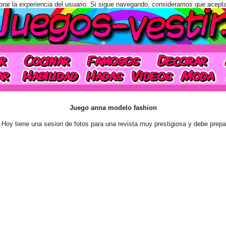
orar la experiencia del usuario. Si sigue navegando, consideramos que acept
Juego anna modelo fashion
 Hoy tiene una sesion de fotos para una revista muy prestigiosa y debe prep