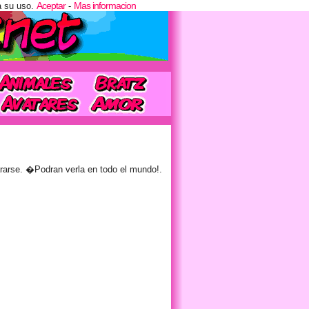
Aceptar
Mas informacion
a su uso.
-
ararse. �Podran verla en todo el mundo!.