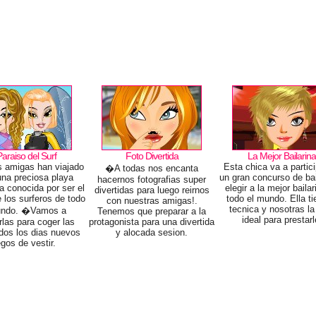
Paraiso del Surf
Foto Divertida
La Mejor Bailarin
 amigas han viajado
Esta chica va a partic
�A todas nos encanta
una preciosa playa
un gran concurso de bai
hacernos fotografias super
a conocida por ser el
elegir a la mejor baila
divertidas para luego reirnos
 los surferos de todo
todo el mundo. Ella ti
con nuestras amigas!.
tecnica y nosotras la
undo. �Vamos a
Tenemos que preparar a la
ideal para prestarl
rlas para coger las
protagonista para una divertida
odos los dias nuevos
y alocada sesion.
egos de vestir.