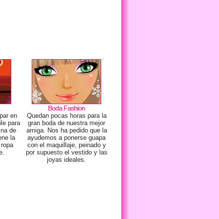
a
Boda Fashion
ipar en
Quedan pocas horas para la
le para
gran boda de nuestra mejor
rina de
amiga. Nos ha pedido que la
ene la
ayudemos a ponerse guapa
 ropa
con el maquillaje, peinado y
e.
por supuesto el vestido y las
joyas ideales.