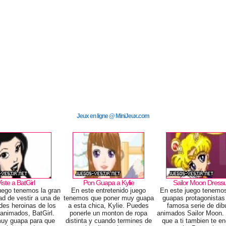
Jeux en ligne @ MiniJeux.com
iste a BatGirl
Pon Guapa a Kylie
Sailor Moon Dress
uego tenemos la gran
En este entretenido juego
En este juego tenemos
ad de vestir a una de
tenemos que poner muy guapa
guapas protagonistas 
des heroinas de los
a esta chica, Kylie. Puedes
famosa serie de dib
 animados, BatGirl.
ponerle un monton de ropa
animados Sailor Moon.
uy guapa para que
distinta y cuando termines de
que a ti tambien te e