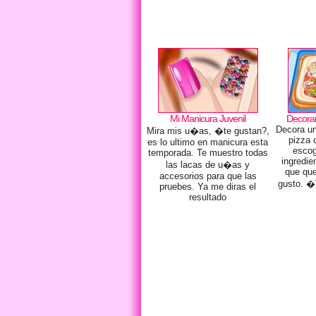
Mi Manicura Juvenil
Decorar
Decora una
Mira mis u�as, �te gustan?,
pizza 
es lo ultimo en manicura esta
escog
temporada. Te muestro todas
ingredie
las lacas de u�as y
que que
accesorios para que las
gusto. �
pruebes. Ya me diras el
resultado