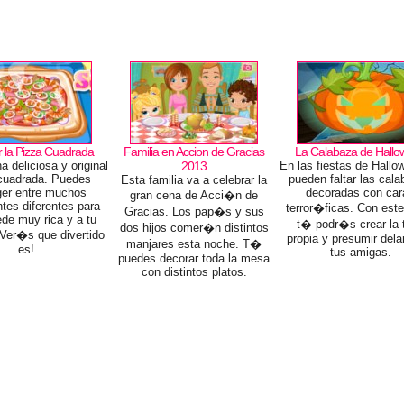
 la Pizza Cuadrada
Familia en Accion de Gracias
La Calabaza de Hall
 deliciosa y original
2013
En las fiestas de Hallo
cuadrada. Puedes
pueden faltar las cal
Esta familia va a celebrar la
er entre muchos
decoradas con car
gran cena de Acci�n de
ntes diferentes para
terror�ficas. Con este
Gracias. Los pap�s y sus
de muy rica y a tu
t� podr�s crear la 
dos hijos comer�n distintos
Ver�s que divertido
propia y presumir dela
manjares esta noche. T�
es!.
tus amigas.
puedes decorar toda la mesa
con distintos platos.