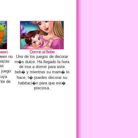
oween
Dormir al Bebe
ween no
Uno de los juegos de decorar
abazas
m�s dulce. Ha llegado la hora
as
de irse a dormir para este
 juego
beb� y mientras su mam� lo
tuya
hace, t� puedes decorar su
nte de
habitaci�n para que est�
preciosa.