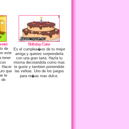
retel
Brithday Cake
to de
Es el cumplea�os de tu mejor
en este
amiga y quieres sorprenderla
a tener
con una gran tarta. Hazla tu
 con
misma decorandola como mas
. Hacer
te guste y tambien poniendole
uro que
las velitas. Uno de los juegos
ue te
para ni�as mas dulce.
s de