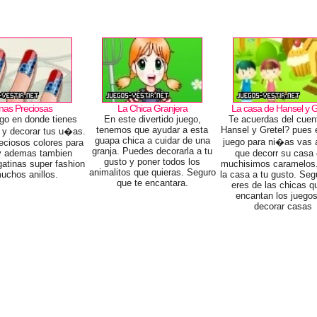
nas Preciosas
La Chica Granjera
La casa de Hansel y G
ego en donde tienes
En este divertido juego,
Te acuerdas del cuen
tenemos que ayudar a esta
Hansel y Gretel? pues 
r y decorar tus u�as.
guapa chica a cuidar de una
juego para ni�as vas 
eciosos colores para
granja. Puedes decorarla a tu
 y ademas tambien
que decorr su casa
gusto y poner todos los
gatinas super fashion
muchisimos caramelos
animalitos que quieras. Seguro
uchos anillos.
la casa a tu gusto. Seg
que te encantara.
eres de las chicas q
encantan los juego
decorar casas