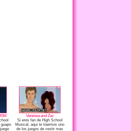
 HSM
Vanessa and Zac
chool
Si eres fan de High School
l guapo
Musical, aqui te traemos uno
 juego
de los juegos de vestir mas