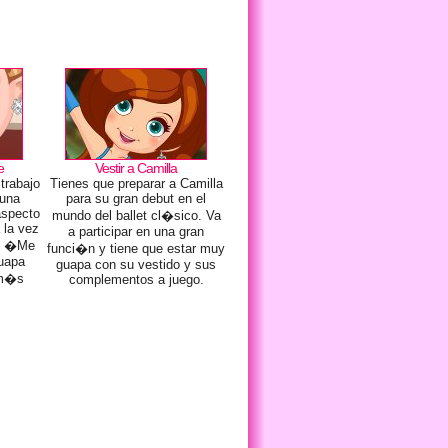
e
Vestir a Camilla
trabajo
Tienes que preparar a Camilla
 una
para su gran debut en el
 aspecto
mundo del ballet cl�sico. Va
 la vez
a participar en una gran
o. �Me
funci�n y tiene que estar muy
uapa
guapa con su vestido y sus
 m�s
complementos a juego.