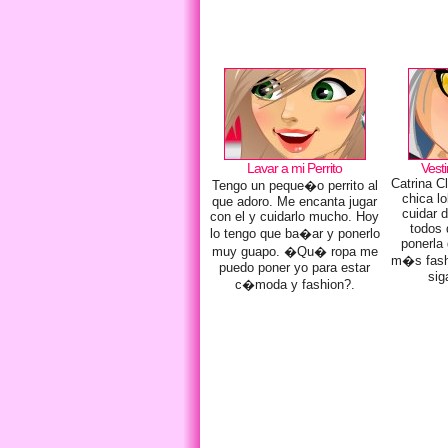
Lavar a mi Perrito
Vesti
Catrina C
Tengo un peque�o perrito al
chica l
que adoro. Me encanta jugar
cuidar 
con el y cuidarlo mucho. Hoy
todos
lo tengo que ba�ar y ponerlo
ponerla
muy guapo. �Qu� ropa me
m�s fashi
puedo poner yo para estar
sig
c�moda y fashion?.