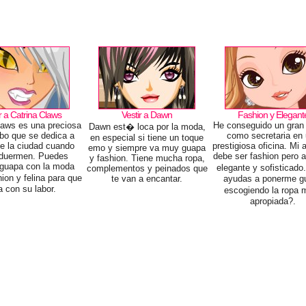
r a Catrina Claws
Vestir a Dawn
Fashion y Elegant
laws es una preciosa
He conseguido un gran 
Dawn est� loca por la moda,
obo que se dedica a
como secretaria en
en especial si tiene un toque
de la ciudad cuando
prestigiosa oficina. Mi
emo y siempre va muy guapa
 duermen. Puedes
debe ser fashion pero a
y fashion. Tiene mucha ropa,
 guapa con la moda
elegante y sofisticad
complementos y peinados que
on y felina para que
te van a encantar.
ayudas a ponerme g
a con su labor.
escogiendo la ropa
apropiada?.