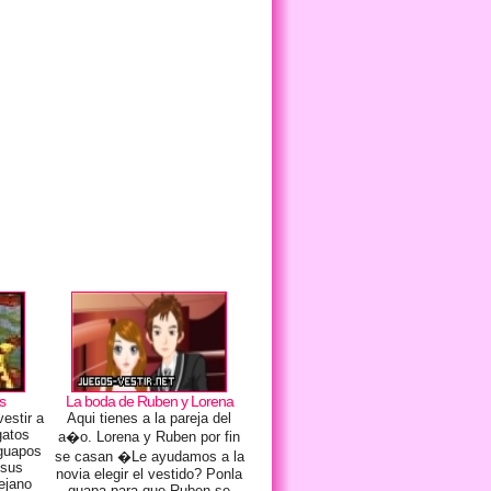
os
La boda de Ruben y Lorena
vestir a
Aqui tienes a la pareja del
gatos
a�o. Lorena y Ruben por fin
 guapos
se casan �Le ayudamos a la
 sus
novia elegir el vestido? Ponla
lejano
guapa para que Ruben se