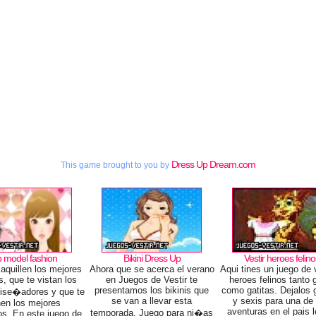
Dress Up Dream.com
This game brought to you by
 model fashion
Bikini Dress Up
Vestir heroes felin
aquillen los mejores
Ahora que se acerca el verano
Aqui tines un juego de 
as, que te vistan los
en Juegos de Vestir te
heroes felinos tanto 
presentamos los bikinis que
como gatitas. Dejalos
ise�adores y que te
se van a llevar esta
y sexis para una de
nen los mejores
aventuras en el pais 
temporada. Juego para ni�as
os. En este juego de